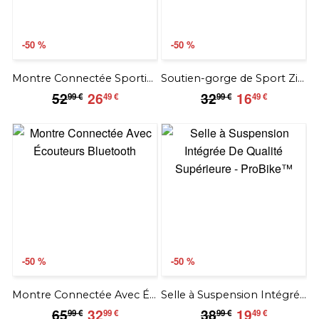
-50 %
-50 %
Montre Connectée Sportive - SportWatch™
Soutien-gorge de Sport Zippé
52.99
26.49
32.99
16.49
52
26
32
16
99 €
49 €
99 €
49 €
€
€
€
€
-50 %
-50 %
Montre Connectée Avec Écouteurs Bluetooth
Selle à Suspension Intégrée De Qualité Supérieure - ProBike™
65.99
32.99
38.99
19.49
65
32
38
19
99 €
99 €
99 €
49 €