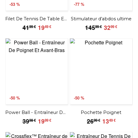
-53 %
-77 %
Filet De Tennis De Table Extensible
Stimulateur d’abdos ultime
41.99
19.49
145.99
32.99
41
19
145
32
99 €
49 €
99 €
99 €
€
€
€
€
-50 %
-50 %
Power Ball - Entraîneur De Poignet Et Avant-Bras
Pochette Poignet
39.98
19.99
26.99
13.49
39
19
26
13
98 €
99 €
99 €
49 €
€
€
€
€