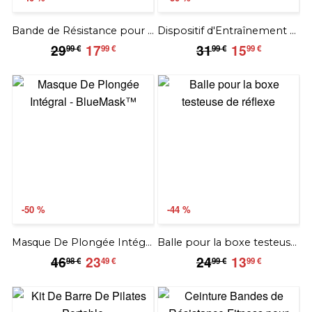
Bande de Résistance pour Yoga et Fitness
Dispositif d'Entraînement De Tennis
29.99
17.99
31.99
15.99
29
17
31
15
99 €
99 €
99 €
99 €
€
€
€
€
-50 %
-44 %
Masque De Plongée Intégral - BlueOcean™
Balle pour la boxe testeuse de réflexe
46.98
23.49
24.99
13.99
46
23
24
13
98 €
49 €
99 €
99 €
€
€
€
€