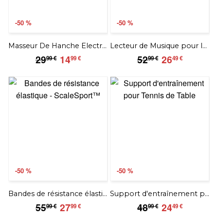
-50 %
-50 %
Masseur De Hanche Electronique
Lecteur de Musique pour la Natation
29.99
14.99
52.99
26.49
29
14
52
26
99 €
99 €
99 €
49 €
€
€
€
€
-50 %
-50 %
Bandes de résistance élastique - HomeSport
Support d'entraînement pour Tennis de Table
55.99
27.99
48.99
24.49
55
27
48
24
99 €
99 €
99 €
49 €
€
€
€
€