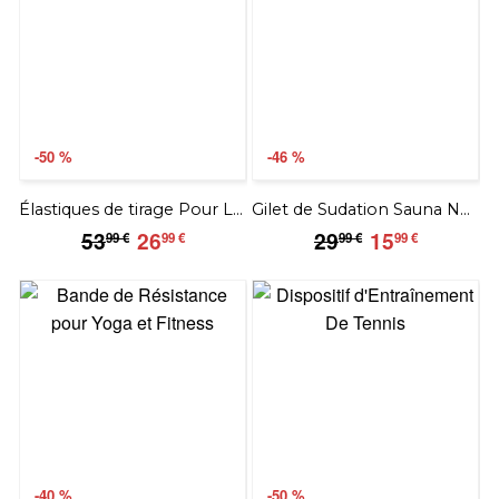
-50 %
-46 %
Élastiques de tirage Pour Le Sport
Gilet de Sudation Sauna Néoprène
53.99
26.99
29.99
15.99
53
26
29
15
99 €
99 €
99 €
99 €
€
€
€
€
-40 %
-50 %