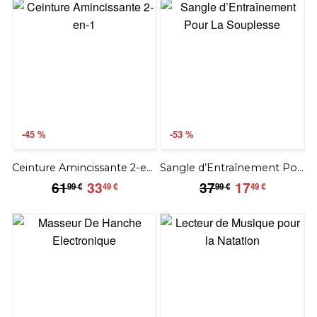
-45 %
-53 %
Ceinture Amincissante 2-en-1
Sangle d’Entraînement Pour La Souplesse
61.99
33.49
37.99
17.49
61
33
37
17
99 €
49 €
99 €
49 €
€
€
€
€