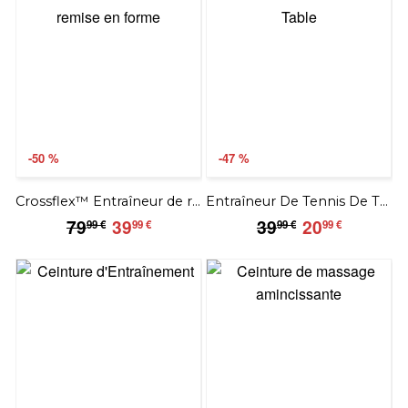
-50 %
-47 %
Crossflex™ Entraîneur de remise en forme
Entraîneur De Tennis De Table
79.99
39.99
39.99
20.99
79
39
39
20
99 €
99 €
99 €
99 €
€
€
€
€