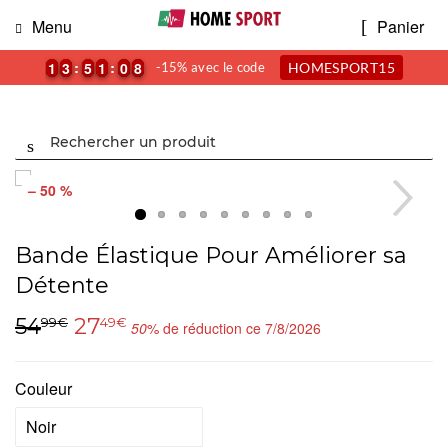
Menu
Panier
1
1
1
1
2
2
3
3
4
4
5
5
1
1
1
1
1
0
0
0
8
8
-15% avec le code
HOMESPORT15
Chercher
– 50 %
Bande Élastique Pour Améliorer sa
Détente
54
27
99€
49€
50
% de réduction ce 7/8/2026
Couleur