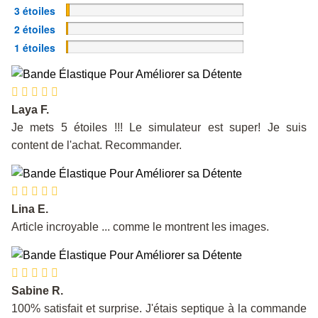
Complete
3%
3 étoiles
Complete
2%
2 étoiles
Complete
0%
1 étoiles
Complete
Laya F.
Je mets 5 étoiles !!! Le simulateur est super! Je suis
content de l'achat. Recommander.
Lina E.
Article incroyable ... comme le montrent les images.
Sabine R.
100% satisfait et surprise. J'étais septique à la commande