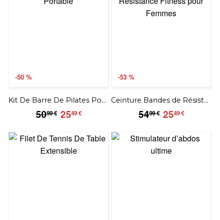
-50 %
-53 %
Kit De Barre De Pilates Portable
Ceinture Bandes de Résistance Fitness pour Femmes
50.99
25.49
54.99
25.49
50
25
54
25
99 €
49 €
99 €
49 €
€
€
€
€