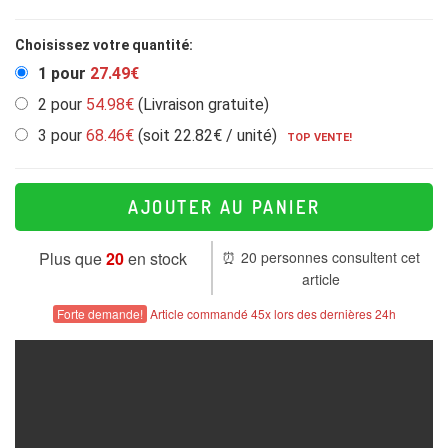
Choisissez votre quantité:
1 pour
27.49€
2 pour
54.98€
(Livraison gratuite)
3 pour
68.46€
(soit 22.82€ / unité)
TOP VENTE!
AJOUTER AU PANIER
plus que
19
en stock
⏰
20
personnes consultent cet
article
Forte demande!
Article commandé
45
x lors des dernières 24h