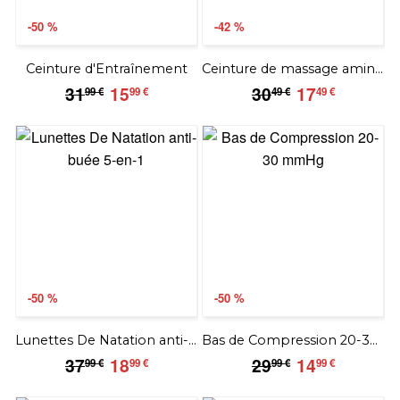
-50 %
-42 %
Ceinture d'Entraînement
Ceinture de massage amincissante
31.99
15.99
30.49
17.49
31
15
30
17
99 €
99 €
49 €
49 €
€
€
€
€
-50 %
-50 %
Lunettes De Natation anti-buée 5-en-1
Bas de Compression 20-30 mmHg
37.99
18.99
29.99
14.99
37
18
29
14
99 €
99 €
99 €
99 €
€
€
€
€