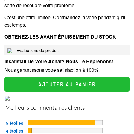
sorte de résoudre votre problème.
C'est une offre limitée. Commandez la vôtre pendant qu'il
est temps.
OBTENEZ-LES AVANT ÉPUISEMENT DU STOCK !
Évaluations du produit
Insatisfait De Votre Achat? Nous Le Reprenons!
Nous garantissons votre satisfaction à 100%.
AJOUTER AU PANIER
Meilleurs commentaires clients
85%
5 étoiles
Complete
10%
4 étoiles