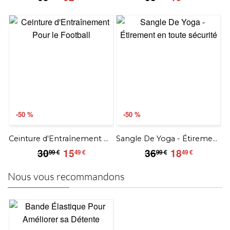
€
€
€
€
-50 %
-50 %
Ceinture d'Entraînement Pour le Football
Sangle De Yoga - Étirement en toute sécurité
30.99
15.49
36.99
18.49
30
15
36
18
99 €
49 €
99 €
49 €
€
€
€
€
Nous vous recommandons