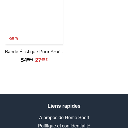
-50 %
Bande Élastique Pour Améliorer sa Détente
54.99
27.49
54
27
99 €
49 €
€
€
Liens rapides
A propos de Home Sport
Politique et confidentialité