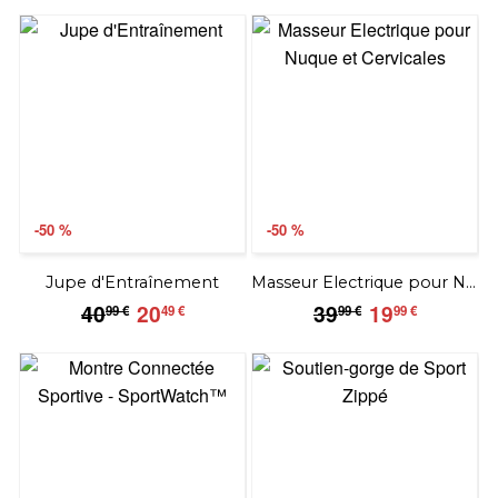
-50 %
-50 %
Jupe d'Entraînement
Masseur Electrique pour Nuque
40.99
20.49
39.99
19.99
40
20
39
19
99 €
49 €
99 €
99 €
€
€
€
€