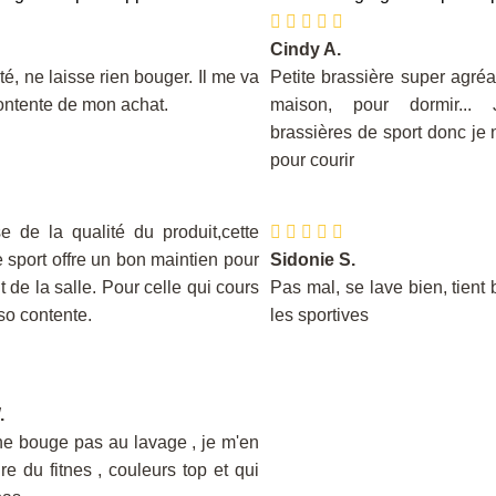
Cindy A.
é, ne laisse rien bouger. Il me va
Petite brassière super agréa
Contente de mon achat.
maison, pour dormir...
brassières de sport donc je n
pour courir
se de la qualité du produit,cette
 sport offre un bon maintien pour
Sidonie S.
nt de la salle. Pour celle qui cours
Pas mal, se lave bien, tient 
o contente.
les sportives
.
 ne bouge pas au lavage , je m'en
ire du fitnes , couleurs top et qui